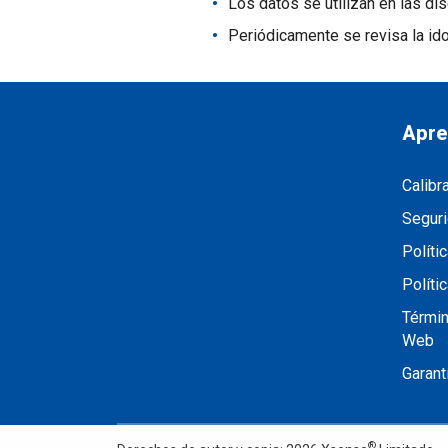
Los datos se utilizan en las di
Periódicamente se revisa la ido
Apre
Calibr
Seguri
Políti
Políti
Términ
Web
Garant
®