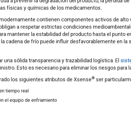
da a prevenir la degradación del producto, la pérdida de p
icas físicas y químicas de los medicamentos.
modernamente contienen componentes activos de alto va
igan a respetar estrictas condiciones medioambientales
ra mantener la estabilidad del producto hasta el punto en
a cadena de frío puede influir desfavorablemente en la 
r una sólida transparencia y trazabilidad logística. El
sis
nistro. Esto es necesario para eliminar los riesgos para l
®
ado los siguientes atributos de Xsense
ser particularm
en tiempo real
en el equipo de enfriamiento