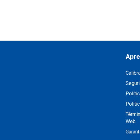
Apre
Calibr
Seguri
Políti
Políti
Términ
Web
Garant