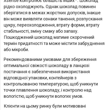
Xsense контролює більшість інших
. Шоколад
рідко охолоджують. Однак шоколад повинен
зберігатися в межах жорстких допусків, інакше
він може виявляти ознаки танення, розпускання
цукру, переохолодження, втрату форми, втрату
стабільності, зміну смаку або запаху.
Пошкоджений шоколад матиме скорочений
термін придатності та може містити забруднення
або мікроби.
Рекомендованими умовами для збереження
оптимальної свіжості шоколаду в ланцюзі
постачання є забезпечення використання
відповідної упаковки, контейнерів з
контрольованою температурою, щоб уникнути
точки плавлення шоколаду, і контролю над
вологістю, щоб уникнути вологих умов.
Клієнти на цьому ринку були мотивовані