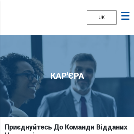
UK
КАР'ЄРА
Приєднуйтесь До Команди Відданих