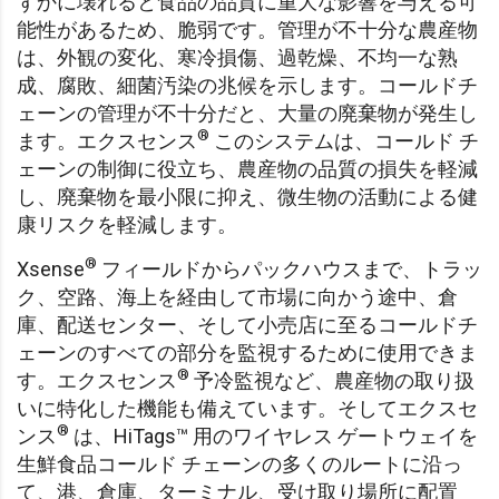
ずかに壊れると食品の品質に重大な影響を与える可
能性があるため、脆弱です。管理が不十分な農産物
は、外観の変化、寒冷損傷、過乾燥、不均一な熟
成、腐敗、細菌汚染の兆候を示します。コールドチ
ェーンの管理が不十分だと、大量の廃棄物が発生し
®
ます。エクスセンス
このシステムは、コールド チ
ェーンの制御に役立ち、農産物の品質の損失を軽減
し、廃棄物を最小限に抑え、微生物の活動による健
康リスクを軽減します。
®
Xsense
フィールドからパックハウスまで、トラッ
ク、空路、海上を経由して市場に向かう途中、倉
庫、配送センター、そして小売店に至るコールドチ
ェーンのすべての部分を監視するために使用できま
®
す。エクスセンス
予冷監視など、農産物の取り扱
いに特化した機能も備えています。そしてエクスセ
®
ンス
は、HiTags™ 用のワイヤレス ゲートウェイを
生鮮食品コールド チェーンの多くのルートに沿っ
て、港、倉庫、ターミナル、受け取り場所に配置