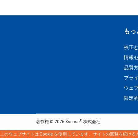
もっ
校正
情報
品質
プラ
ウェ
限定
®
著作権 ©
2026
Xsense
株式会社
このウェブサイトは Cookie を使用しています。サイトの閲覧を続ける