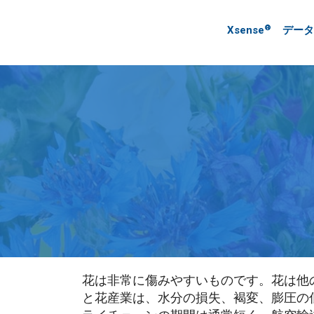
®
Xsense
データ
花は非常に傷みやすいものです。花は他
と花産業は、水分の損失、褐変、膨圧の