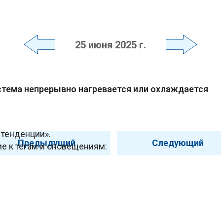
25 июня 2025 г.
истема непрерывно нагревается или охлаждается
 тенденции».
Предыдущий
Следующий
е к тегам и оповещениям: