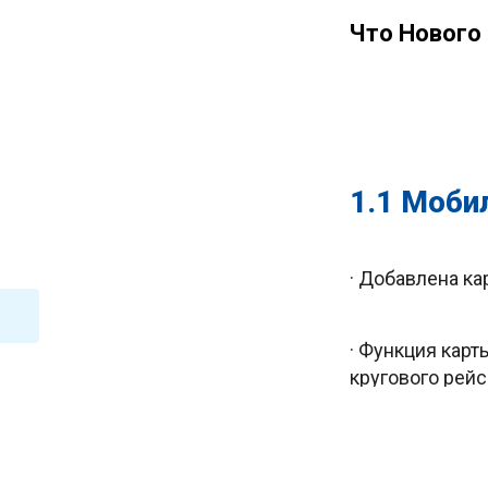
Что Нового
1.1 Моби
· Добавлена ка
· Функция карт
кругового рейс
· Вид карты вк